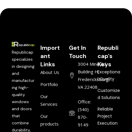
Import
Get In
Republi
Republicap
ant
Touch
cap's
specializes
Links
Keys
3004 Mine Rd,
in designing
Building H,
Exceptiona
About Us
and
l Quality
Fredericksburg,
manufactur
Portfolio
VA 22408
ing high-
Customize
quality
Our
d Solutions
Office:
windows
Services
and doors
Reliable
(540)
that
Our
Project
870-
combine
Execution
products
9149
durability,