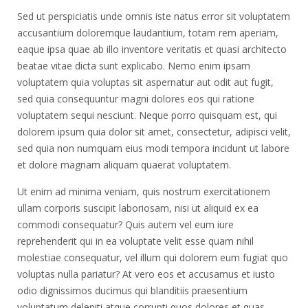
Sed ut perspiciatis unde omnis iste natus error sit voluptatem
accusantium doloremque laudantium, totam rem aperiam,
eaque ipsa quae ab illo inventore veritatis et quasi architecto
beatae vitae dicta sunt explicabo. Nemo enim ipsam
voluptatem quia voluptas sit aspernatur aut odit aut fugit,
sed quia consequuntur magni dolores eos qui ratione
voluptatem sequi nesciunt. Neque porro quisquam est, qui
dolorem ipsum quia dolor sit amet, consectetur, adipisci velit,
sed quia non numquam eius modi tempora incidunt ut labore
et dolore magnam aliquam quaerat voluptatem.
Ut enim ad minima veniam, quis nostrum exercitationem
ullam corporis suscipit laboriosam, nisi ut aliquid ex ea
commodi consequatur? Quis autem vel eum iure
reprehenderit qui in ea voluptate velit esse quam nihil
molestiae consequatur, vel illum qui dolorem eum fugiat quo
voluptas nulla pariatur? At vero eos et accusamus et iusto
odio dignissimos ducimus qui blanditiis praesentium
voluptatum deleniti atque corrupti quos dolores et quas