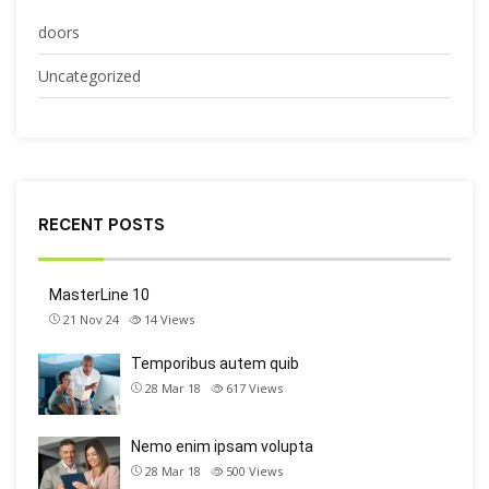
doors
Uncategorized
RECENT POSTS
MasterLine 10
21 Nov 24
14
Views
Temporibus autem quib
28 Mar 18
617
Views
Nemo enim ipsam volupta
28 Mar 18
500
Views