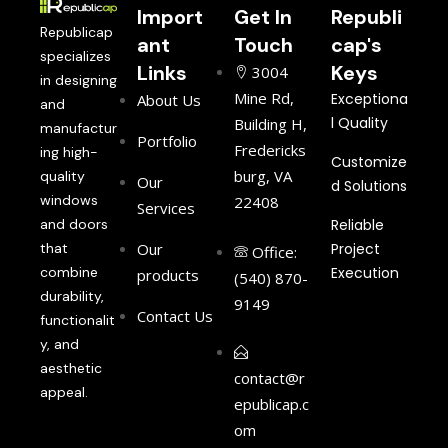
Import
Get In
Republi
Republicap
ant
Touch
cap's
specializes
Links
Keys
3004
in designing
Mine Rd,
Exceptiona
About Us
and
l Quality
Building H,
manufactur
Portfolio
Fredericks
ing high-
Customize
burg, VA
quality
Our
d Solutions
windows
22408
Services
and doors
Reliable
that
Our
Project
Office:
combine
Execution
products
(540) 870-
durability,
9149
Contact Us
functionalit
y, and
aesthetic
contact@r
appeal.
epublicap.c
om